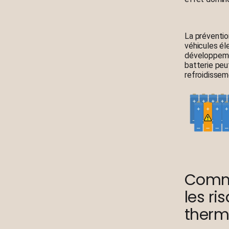
La préventio
véhicules él
développemen
batterie peu
refroidissem
Comme
les r
therm