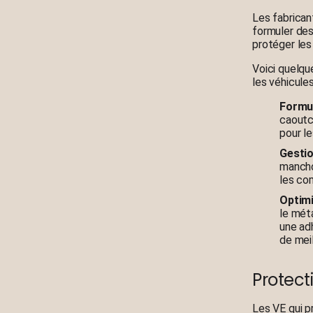
Les fabrican
formuler des
protéger les
Voici quelqu
les véhicule
Formul
caoutc
pour le
Gesti
manchon
les co
Optimi
le mét
une ad
de mei
Protect
Les VE qui p