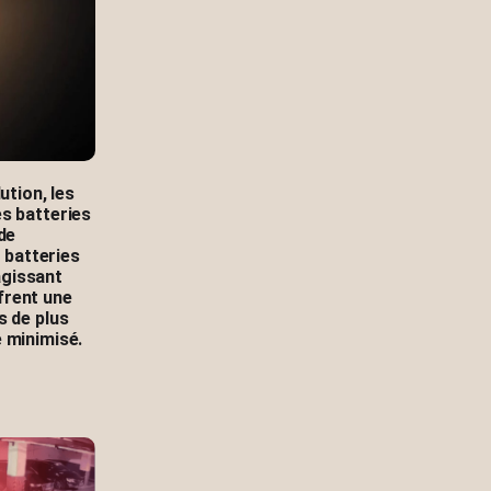
ution, les
s batteries
de
 batteries
agissant
frent une
s de plus
 minimisé.