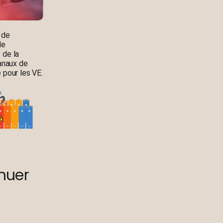
 de
le
 de la
anaux de
 pour les VE.
nuer