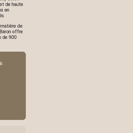
et de haute
ns en
és.
n matière de
Baron offre
s de 900
à: