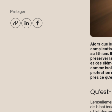
Partager
Alors que l
complicatio
au lithium.
préserver l
et des éléme
comme isola
protection 
près ce qu’
Qu’est
L’emballemen
de la batter
effet domino