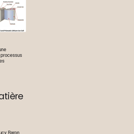
une
s processus
des
atière
oucy Baron