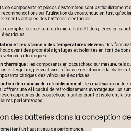
ts de composants et pièces élastomères sont particulièrement qu
 recommandations sur l’utilisation du caoutchouc en tant qu’isola
 éléments critiques des batteries électriques.
es exemples qui mettent en lumière l’intérêt des pièces en caou
s électriques :
ation et résistance à des températures élevées
: les formula
houc ayant des propriétés ignifuges et isolantes en font de bons
s véhicules électriques.
on thermique
: les composants en caoutchouc sur mesure, tels q
s et les joints, peuvent ainsi offrir une résistance à la chaleur e
mposants critiques des véhicules électriques.
sation des canaux de refroidissement
: les matériaux conduct
al offrent une efficacité de refroidissement avantageuse ; un su
hésion appropriés du caoutchouc maintiendront et isoleront la st
lleures performances.
ion des batteries dans la conception de
romettent un haut niveau de performance,