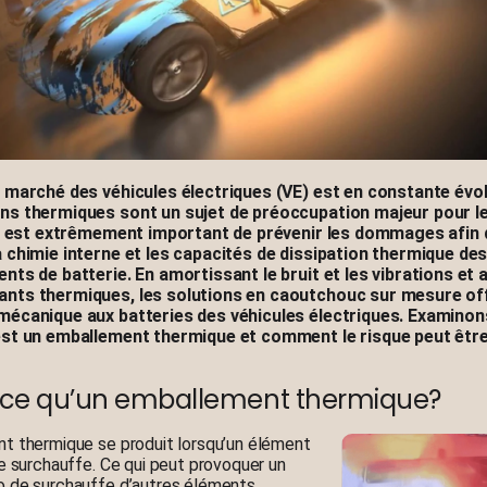
e marché des véhicules électriques (VE) est en constante évol
ns thermiques sont un sujet de préoccupation majeur pour le
 Il est extrêmement important de prévenir les dommages afin 
a chimie interne et les capacités de dissipation thermique des
nts de batterie. En amortissant le bruit et les vibrations et 
nts thermiques, les solutions en caoutchouc sur mesure of
mécanique aux batteries des véhicules électriques. Examinon
est un emballement thermique et comment le risque peut être
-ce qu’un emballement thermique?
t thermique se produit lorsqu’un élément
ie surchauffe. Ce qui peut provoquer un
 de surchauffe d’autres éléments.