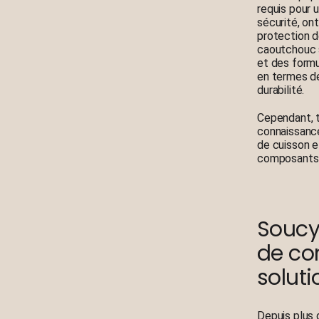
requis pour 
sécurité, on
protection d
caoutchouc 
et des formu
en termes d
durabilité.
Cependant, t
connaissance
de cuisson e
composants 
Soucy
de co
solut
Depuis plus 