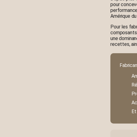
pour concevo
performance 
Amérique du 
Pour les fab
composants e
une dominanc
recettes, ai
Fabrica
Am
Ré
Pr
Ac
Et