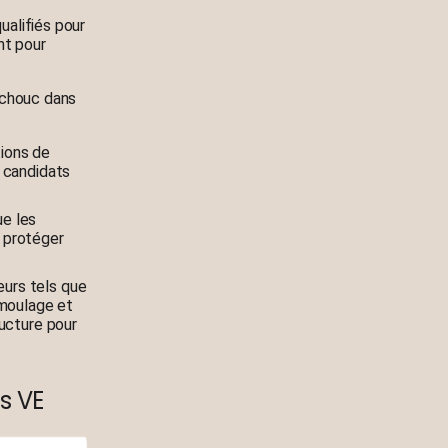
alifiés pour
nt pour
tchouc dans
tions de
 candidats
ue les
t protéger
eurs tels que
rmoulage et
ructure pour
s VE