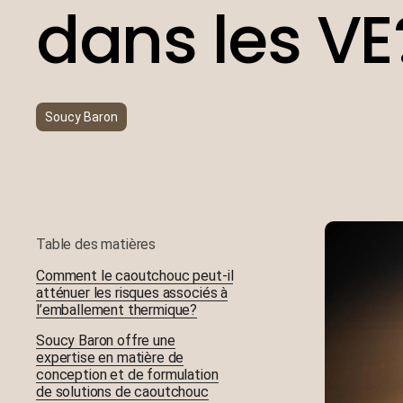
dans les VE
Moulage de plastique
UHMW-PE
Usinage
Soucy Baron
Table des matières
Comment le caoutchouc peut-il
atténuer les risques associés à
l’emballement thermique?
Soucy Baron offre une
expertise en matière de
conception et de formulation
de solutions de caoutchouc