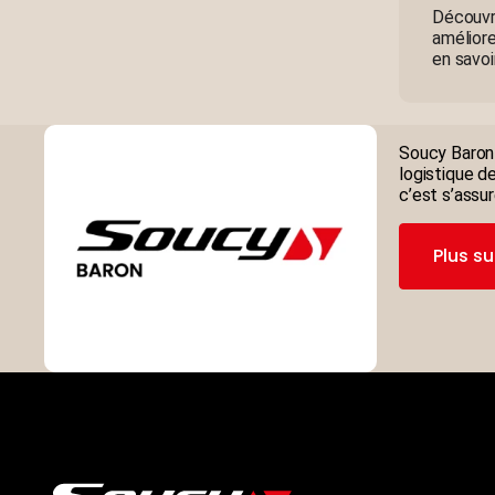
Découvr
améliore
en savoi
Soucy Baron 
logistique d
c’est s’assu
Plus s